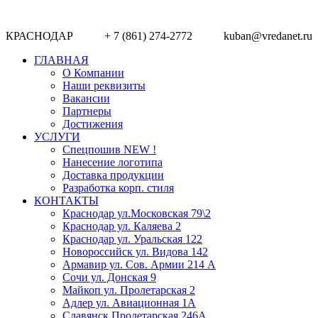
КРАСНОДАР + 7 (861) 274-2772 kuban@vredanet.ru г.
ГЛАВНАЯ
О Компании
Наши реквизиты
Вакансии
Партнеры
Достижения
УСЛУГИ
Спецпошив NEW !
Нанесение логотипа
Доставка продукции
Разработка корп. стиля
КОНТАКТЫ
Краснодар ул.Московская 79\2
Краснодар ул. Каляева 2
Краснодар ул. Уральская 122
Новороссийск ул. Видова 142
Армавир ул. Сов. Армии 214 А
Сочи ул. Донская 9
Майкоп ул. Пролетарская 2
Адлер ул. Авиационная 1А
Славянск Пролетарская 246А