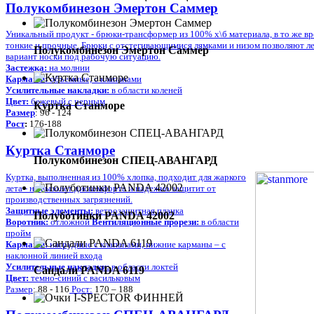
Полукомбинезон Эмертон Саммер
Уникальный продукт - брюки-трансформер из 100% х\б материала, в то же в
тонкие и прочные. Брюки с отстегивающимися лямками и низом позволяют л
Полукомбинезон Эмертон Саммер
вариант носки под рабочую ситуацию.
Застежка:
на молнии
Карманы:
объемные, с клапанами
Усилительные накладки:
в области коленей
Цвет:
бежевый с черным
Куртка Станморе
Размер
: 96 - 124
Рост
:
176-188
Куртка Станморе
Полукомбинезон СПЕЦ-АВАНГАРД
Куртка, выполненная из 100% хлопка, подходит для жаркого
лета - не вызовет дискомфорта и надежно защитит от
производственных загрязнений.
Защитные элементы:
ветрозащитная планка
Полуботинки PANDA 42002
Воротник:
отложной
Вентиляционные прорези:
в области
пройм
Карманы:
нагрудные с клапанами, нижние карманы – с
наклонной линией входа
Усилительные накладки:
в области локтей
Сандали PANDA 6119
Цвет:
темно-синий с васильковым
Размер
: 88 - 116
Рост:
170 – 188