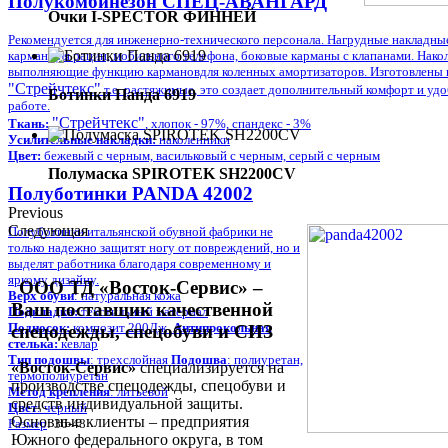
Полукомбинезон СПЕЦ-АВАНГАРД
Очки I-SPECTOR ФИННЕЙ
Рекомендуется для инженерно-технического персонала. Нагрудные накладны
карман для рации, мобильного телефона, боковые карманы с клапанами. Нако
выполняющие функцию кармановдля коленных амортизаторов. Изготовлены и
"
Стрейчтекс
"
т
.е. растяжимые, это создает дополнительный комфорт и удо
Ботинки Панда 6919
работе.
"
Стрейчтекс
"
Ткань:
, хл
опок - 97%, спандекс - 3%
Усилительные накладки:
наколенники
Цвет:
бежевый с черным, васильковый с черным, серый с черным
Полумаска SPIROTEK SH2200СV
Полуботинки PANDA 42002
Previous
Следующая
Полуботинки итальянской обувной фабрики не
только надежно защитят ногу от повреждений, но и
выделят работника благодаря современному и
яркому дизайну.
ООО ТД «Восток-Сервис» –
Верх обуви
: натуральная кожа
Ваш поставщик качественной
Подкладка:
текстильный материал
Подносок:
композит 200Дж
Антипрокольная
спецодежды, спецобуви и СИЗ
стелька:
кевлар
Тип подошвы
: трехслойная
Подош
ва
:
полиуретан,
«Восток-Сервис»
специализируется на
термополиуретан
производстве спецодежды, спецобуви и
Метод крепления
: литьевой
средств индивидуальной защиты.
Цвет
: черный
Основные клиенты – предприятия
Размер
: 36-48
Южного федерального округа, в том