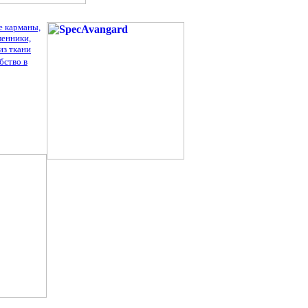
е карманы,
ленники,
з т
кани
бство в