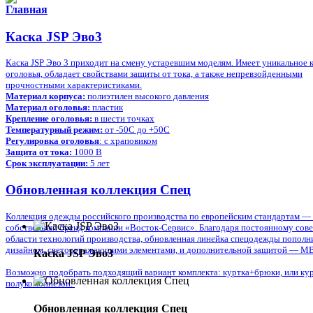
Главная
Каска JSP Эво3
Каска JSP Эво 3 приходит на смену устаревшим моделям. Имеет уникальное 
оголовья, обладает свойствами защиты от тока, а также непревзойденными
прочностными характеристиками.
Материал корпуса:
полиэтилен высокого давления
Материал оголовья:
пластик
Крепление оголовья:
в шести точках
Температурный режим:
от -50С до +50С
Регулировка оголовья
: с храповиком
Защита от тока:
1000 В
Срок эксплуатации:
5 лет
Обновленная коллекция Спец
Коллекция одежды российского производства по европейским стандартам — 
собственный бренд компании «Восток-Сервис». Благодаря постоянному сов
области технологий производства, обновленная линейка спецодежды пополн
дизайном, светоотражающими элементами, и дополнительной защитой — М
Каска JSP Эво3
Возможно подобрать подходящий вариант комплекта: куртка+брюки, или ку
полукомбинезон.
Обновленная коллекция Спец