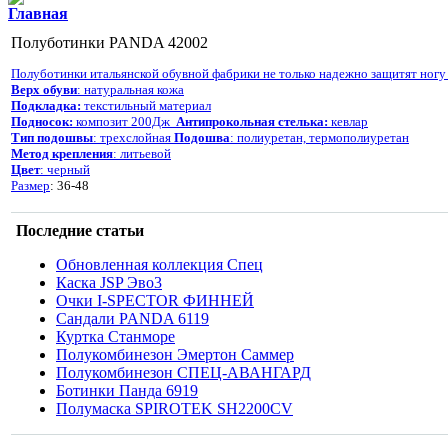
Главная
Полуботинки PANDA 42002
Полуботинки итальянской обувной фабрики не только надежно защитят ногу 
Верх обуви
: натуральная кожа
Подкладка:
текстильный материал
Подносок:
композит 200Дж
Антипрокольная стелька:
кевлар
Тип подошвы
: трехслойная
Подош
ва
:
полиуретан, термополиуретан
Метод крепления
: литьевой
Цвет
: черный
Размер
: 36-48
Последние статьи
Обновленная коллекция Спец
Каска JSP Эво3
Очки I-SPECTOR ФИННЕЙ
Сандали PANDA 6119
Куртка Станморе
Полукомбинезон Эмертон Саммер
Полукомбинезон СПЕЦ-АВАНГАРД
Ботинки Панда 6919
Полумаска SPIROTEK SH2200СV