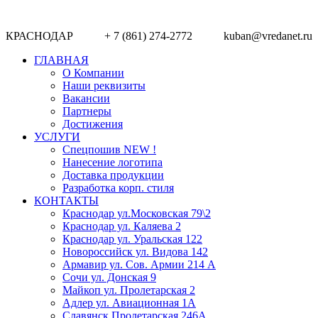
КРАСНОДАР + 7 (861) 274-2772 kuban@vredanet.ru г.
ГЛАВНАЯ
О Компании
Наши реквизиты
Вакансии
Партнеры
Достижения
УСЛУГИ
Спецпошив NEW !
Нанесение логотипа
Доставка продукции
Разработка корп. стиля
КОНТАКТЫ
Краснодар ул.Московская 79\2
Краснодар ул. Каляева 2
Краснодар ул. Уральская 122
Новороссийск ул. Видова 142
Армавир ул. Сов. Армии 214 А
Сочи ул. Донская 9
Майкоп ул. Пролетарская 2
Адлер ул. Авиационная 1А
Славянск Пролетарская 246А