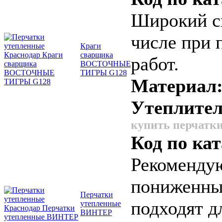
Широкий сп
числе при 
Краги
сварщика
работ.
ВОСТОЧНЫЕ
ТИГРЫ G128
Материал
Утеплите
купить перчатки
Код по кат
Рекомендую
пониженны
Перчатки
подходят д
утепленные
ВИНТЕР