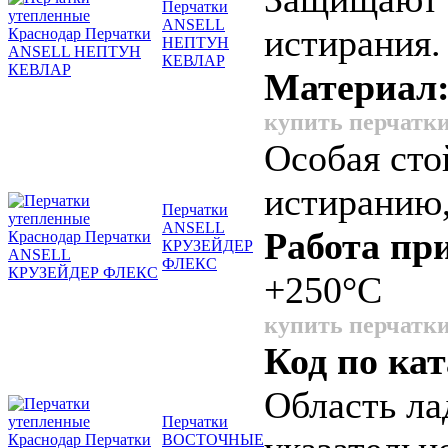
Перчатки
ANSELL
истирания.
НЕПТУН
КЕВЛАР
Материал
купить перчатки
Особая сто
истиранию,
Перчатки
ANSELL
Работа пр
КРУЗЕЙДЕР
ФЛЕКС
+250°С
купить перчатки
Код по кат
Область ла
Перчатки
ВОСТОЧНЫЕ