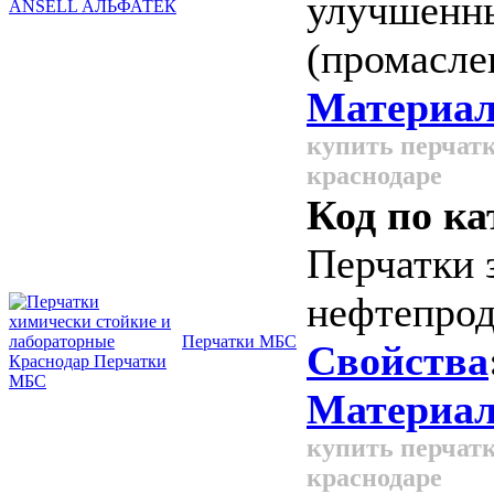
улучшенн
(промасле
Материал
купить перчатк
краснодаре
Код по ка
Перчатки 
нефтепрод
Перчатки МБС
Свойства
Материал
купить перчатк
краснодаре