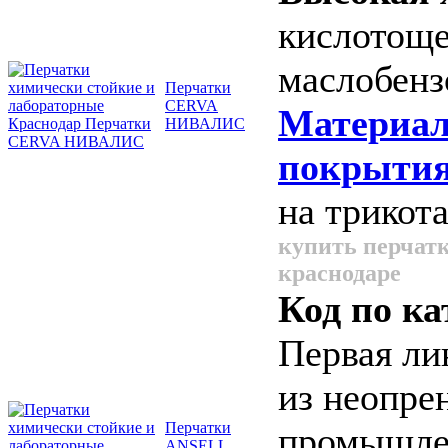
кислотоще
маслобенз
Перчатки
CERVA
Материа
НИВАЛИС
покрытия
на трикот
купить перчатк
краснодаре
Код по ка
Первая ли
из неопре
Перчатки
промышле
ANSELL