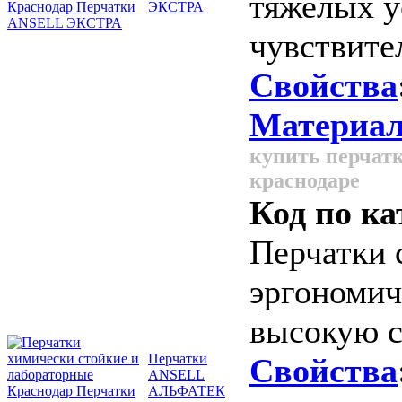
тяжелых у
ЭКСТРА
чувствите
Свойства
Материал
купить перчатк
краснодаре
Код по ка
Перчатки 
эргономич
высокую с
Перчатки
Свойства
ANSELL
АЛЬФАТЕК