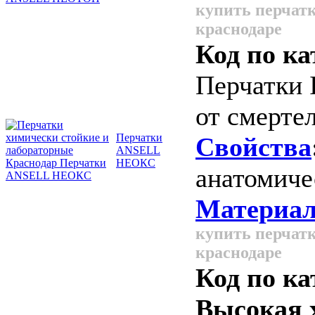
купить перчатк
краснодаре
Код по ка
Перчатки 
от смертел
Перчатки
Свойства
ANSELL
НЕОКС
анатомиче
Материал
купить перчатк
краснодаре
Код по ка
Высокая 