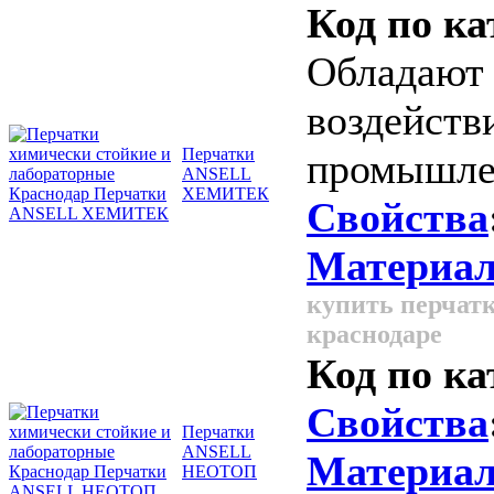
Код по ка
Обладают 
воздейств
Перчатки
промышле
ANSELL
ХЕМИТЕК
Свойства
Материал
купить перчатк
краснодаре
Код по ка
Свойства
Перчатки
ANSELL
Материал
НЕОТОП