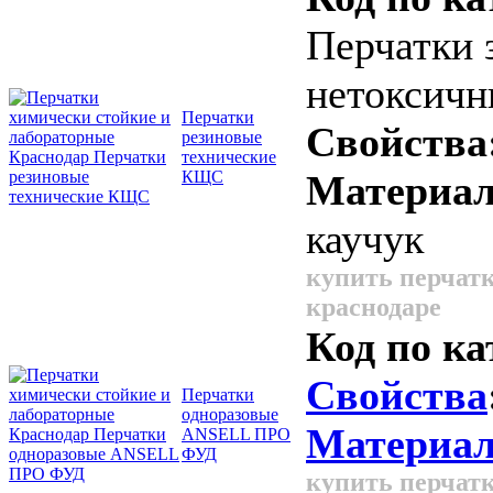
Перчатки 
нетоксичн
Перчатки
Свойства
резиновые
технические
КЩС
Материал
каучук
купить перчатк
краснодаре
Код по ка
Свойства
Перчатки
одноразовые
Материал
ANSELL ПРО
ФУД
купить перчатк