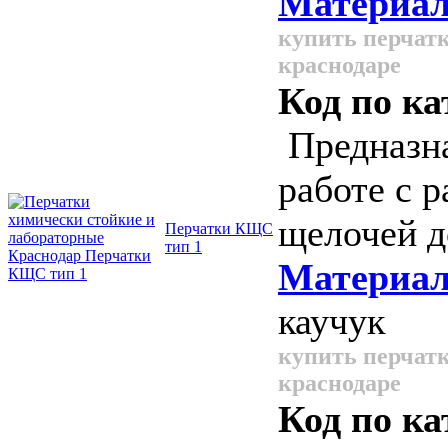
Материал
купить перчатк
краснодаре
Код по ка
Предназна
работе с 
щелочей д
Перчатки КЩС
тип 1
Материал
каучук
купить перчатк
краснодаре
Код по ка