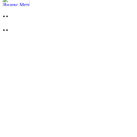
..
..